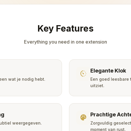
Key Features
Everything you need in one extension
Elegante Klok
avg_pace
een wat je nodig hebt.
Een goed leesbare t
uitziet.
ag
Prachtige Acht
palette
ubtiel weergegeven.
Zorgvuldig geselec
moment van rust.