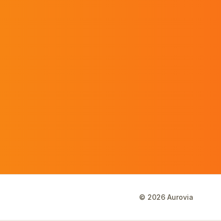
©
2026
Aurovia