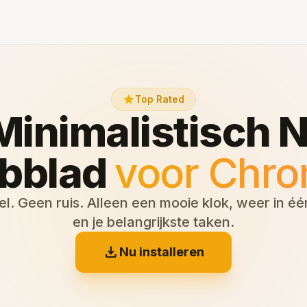
star
Top Rated
Minimalistisch 
bblad
voor Chr
. Geen ruis. Alleen een mooie klok, weer in é
en je belangrijkste taken.
download
Nu installeren