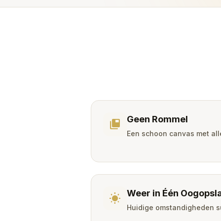
Geen Rommel
tab_group
Een schoon canvas met all
Weer in Één Oogopsl
wb_sunny
Huidige omstandigheden s