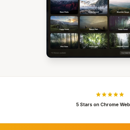
star
star
star
star
star
5 Stars on Chrome Web