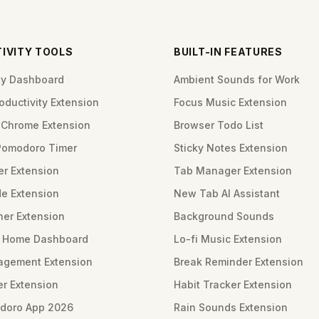
IVITY TOOLS
BUILT-IN FEATURES
ity Dashboard
Ambient Sounds for Work
ductivity Extension
Focus Music Extension
Chrome Extension
Browser Todo List
Pomodoro Timer
Sticky Notes Extension
er Extension
Tab Manager Extension
e Extension
New Tab AI Assistant
ner Extension
Background Sounds
m Home Dashboard
Lo-fi Music Extension
gement Extension
Break Reminder Extension
er Extension
Habit Tracker Extension
doro App 2026
Rain Sounds Extension