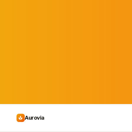
Aurovia
spa