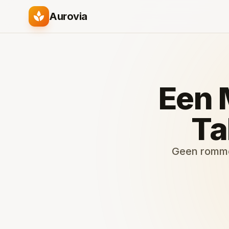
spa
Aurovia
Een 
Ta
Geen rommel