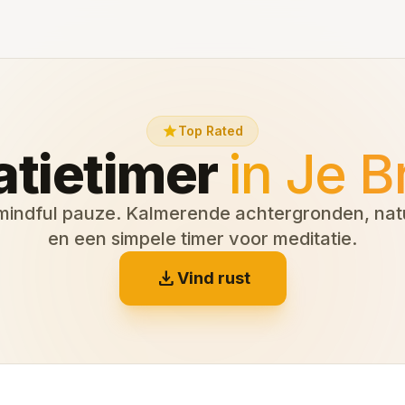
star
Top Rated
atietimer
in Je 
indful pauze. Kalmerende achtergronden, nat
en een simpele timer voor meditatie.
download
Vind rust