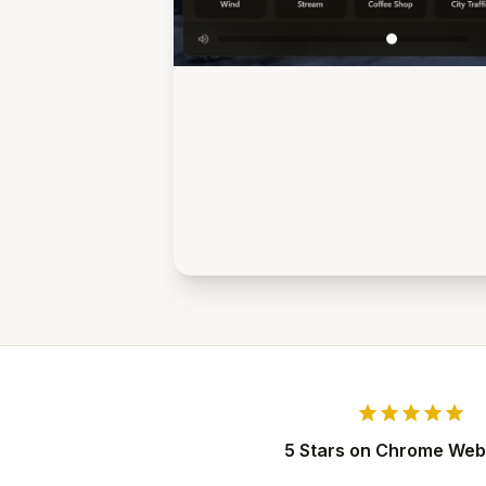
star
star
star
star
star
5 Stars on Chrome Web