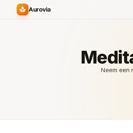
spa
Aurovia
Medit
Neem een m