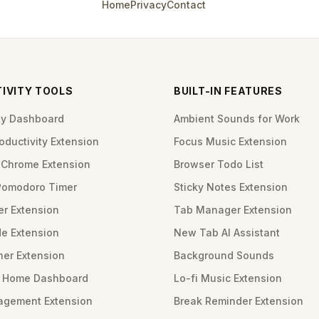
Home
Privacy
Contact
IVITY TOOLS
BUILT-IN FEATURES
ity Dashboard
Ambient Sounds for Work
ductivity Extension
Focus Music Extension
Chrome Extension
Browser Todo List
Pomodoro Timer
Sticky Notes Extension
er Extension
Tab Manager Extension
e Extension
New Tab AI Assistant
ner Extension
Background Sounds
m Home Dashboard
Lo-fi Music Extension
gement Extension
Break Reminder Extension