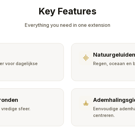
Key Features
Everything you need in one extension
Natuurgeluide
graphic_eq
er voor dagelijkse
Regen, oceaan en b
ronden
Ademhalingsgi
self_improvement
 vredige sfeer.
Eenvoudige ademha
centreren.