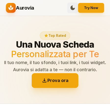
spa
dark_mode
Aurovia
Try Now
star
Top Rated
Una Nuova Scheda
Personalizzata per Te
Il tuo nome, il tuo sfondo, i tuoi link, i tuoi widget.
Aurovia si adatta a te — non il contrario.
download
Prova ora