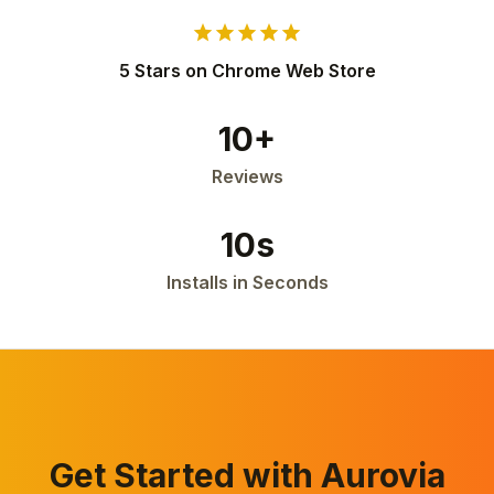
star
star
star
star
star
5 Stars on Chrome Web Store
10+
Reviews
10s
Installs in Seconds
Get Started with Aurovia