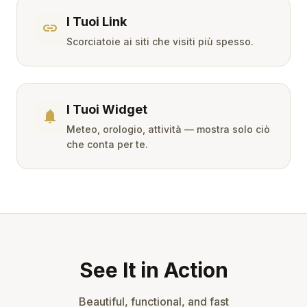
I Tuoi Link
link
Scorciatoie ai siti che visiti più spesso.
I Tuoi Widget
notifications
Meteo, orologio, attività — mostra solo ciò
che conta per te.
See It in Action
Beautiful, functional, and fast