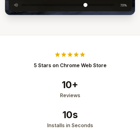
star
star
star
star
star
5 Stars on Chrome Web Store
10+
Reviews
10s
Installs in Seconds