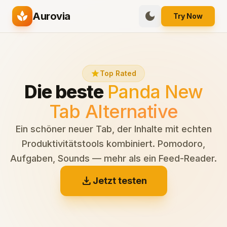
spa
dark_mode
Aurovia
Try Now
star
Top Rated
Die beste
Panda New
Tab Alternative
Ein schöner neuer Tab, der Inhalte mit echten
Produktivitätstools kombiniert. Pomodoro,
Aufgaben, Sounds — mehr als ein Feed-Reader.
download
Jetzt testen